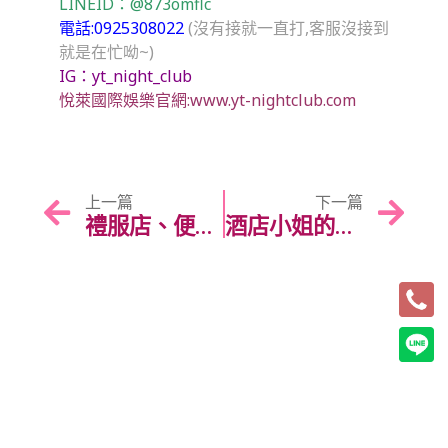
LINEID：
@873omflc
電話:0925308022
(沒有接就一直打,客服沒接到
就是在忙呦~)
IG：
yt_night_club
悅萊國際娛樂官網:www.yt-nightclub.com
上一篇
下一篇
禮服店、便服店、制服店差在哪？一篇搞懂 5 大酒店類型的特色！
酒店小姐的應徵條件真的都很高嗎？成為酒店小姐條件？