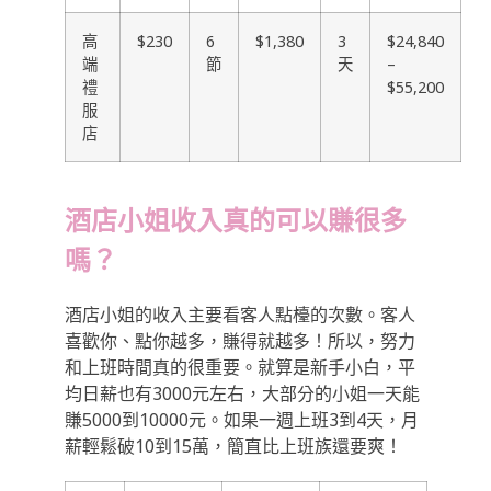
高
$230
6
$1,380
3
$24,840
端
節
天
–
禮
$55,200
服
店
酒店小姐收入真的可以賺很多
嗎？
酒店小姐的收入主要看客人點檯的次數。客人
喜歡你、點你越多，賺得就越多！所以，努力
和上班時間真的很重要。就算是新手小白，平
均日薪也有3000元左右，大部分的小姐一天能
賺5000到10000元。如果一週上班3到4天，月
薪輕鬆破10到15萬，簡直比上班族還要爽！