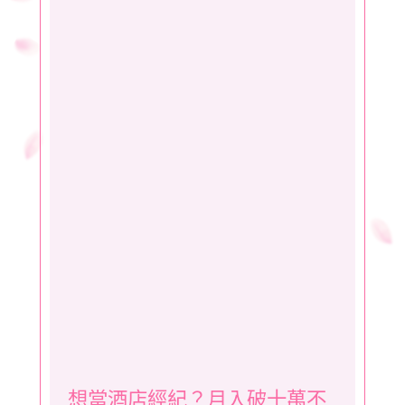
想當酒店經紀？月入破十萬不