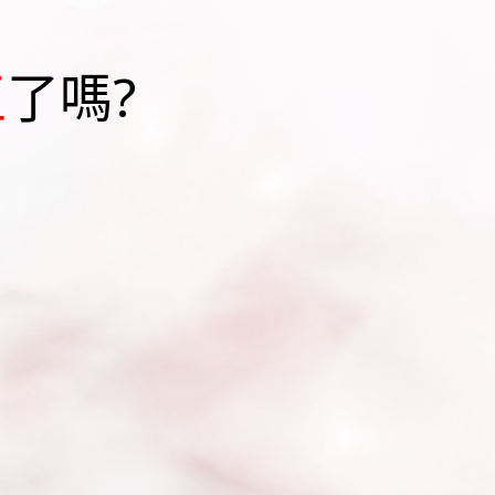
王
了嗎?