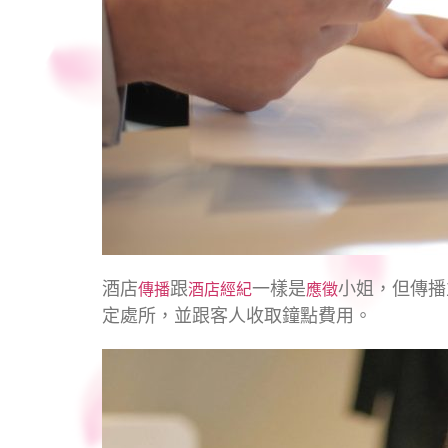
酒店
跟
一樣是
小姐，但傳播
傳播
酒店經紀
應徵
定處所，並跟客人收取鐘點費用。