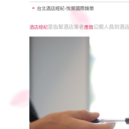
台北酒店經紀-悅萊國際娛樂
是指幫酒店業者
公關人員到酒
酒店經紀
應徵